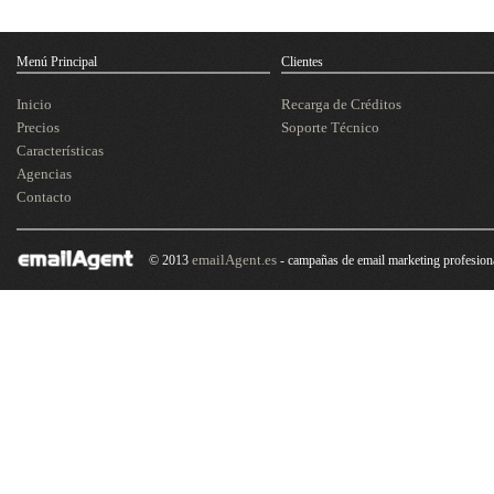
Menú Principal
Clientes
Inicio
Recarga de Créditos
Precios
Soporte Técnico
Características
Agencias
Contacto
emailAgent.es
© 2013
- campañas de email marketing profesion